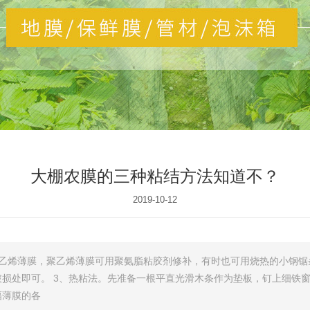
大棚农膜的三种粘结方法知道不？
2019-10-12
乙烯薄膜，聚乙烯薄膜可用聚氨脂粘胶剂修补，有时也可用烧热的小钢锯
损处即可。 3、热粘法。先准备一根平直光滑木条作为垫板，钉上细铁
幅薄膜的各