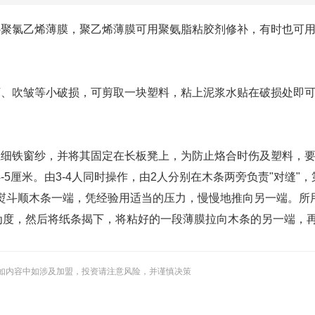
补聚氯乙烯薄膜，聚乙烯薄膜可用聚氨脂粘胶剂修补，有时也可
坏、吹皱等小破损，可剪取一块塑料，粘上泥浆水贴在破损处即
上细铁窗纱，并将其固定在长板凳上，为防止烙合时伤及塑料，
5厘米。由3-4人同时操作，由2人分别在木条两旁负责"对缝"，
热的电熨斗顺木条一端，凭经验用适当的压力，慢慢地推向另一端。
起为度，然后将纸条揭下，将粘好的一段薄膜拉向木条的另一端，
如内容中如涉及加盟，投资请注意风险，并谨慎决策