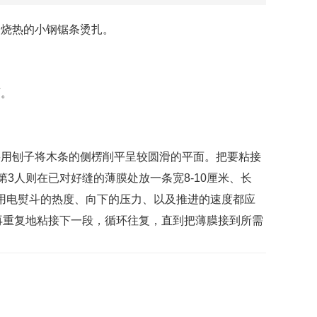
用烧热的小钢锯条烫扎。
可。
要用刨子将木条的侧楞削平呈较圆滑的平面。把要粘接
第3人则在已对好缝的薄膜处放一条宽8-10厘米、长
所用电熨斗的热度、向下的压力、以及推进的速度都应
再重复地粘接下一段，循环往复，直到把薄膜接到所需