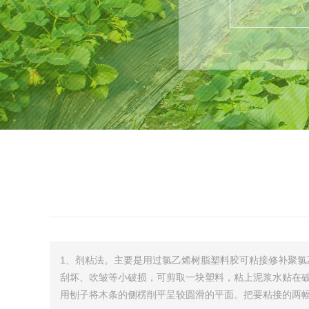
1、剂粘法。主要是用过氯乙烯树脂塑料胶可粘接修补聚氯
刮坏、吹皱等小破损，可剪取一块塑料，粘上泥浆水贴在破
用刨子将木条的侧楞削平呈较圆滑的平面。把要粘接的两